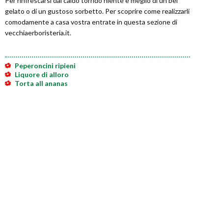
Per rinfrescarsi dal caldo torrido niente è meglio di un bel
gelato o di un gustoso sorbetto. Per scoprire come realizzarli
comodamente a casa vostra entrate in questa sezione di
vecchiaerboristeria.it.
Peperoncini ripieni
Liquore di alloro
Torta all ananas