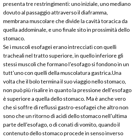
presenta tre restringimenti: uno iniziale, uno mediano
dovuto al passaggio attraverso il diaframma,
membrana muscolare che divide la cavità toracica da
quella addominale, e uno finale sito in prossimità dello
stomaco.
Se i muscoli esofagei erano intrecciati con quelli
tracheali nel tratto superiore, in quello inferiore gli
stessi muscoli che formano l’esofago si fondono in un
tutt’uno con quelli della muscolatura gastrica.Una
volta che il bolo termina il suo viaggio nello stomaco,
non può più risalire in quanto la pressione dell’esofago
è superiore a quella dello stomaco. Ma è anche vero
che si soffre di reflussi gastro-esofagei che altro non
sono che un ritorno di acidi dello stomaco nell’ultima
parte dell’esofago, o di conati di vomito, quando il
contenuto dello stomaco procede in senso inverso