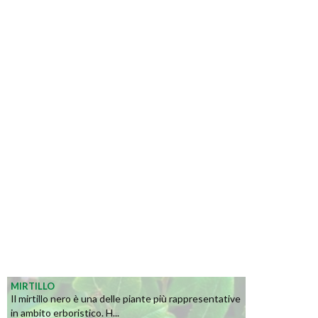
MIRTILLO
Il mirtillo nero è una delle piante più rappresentative
in ambito erboristico. H...