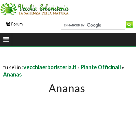
Forum
tu sei in :
vecchiaerboristeria.it
»
Piante Officinali
»
Ananas
Ananas