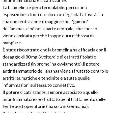
antinfiammatoria e cicatrizzante.
La bromelina è però termolabile, percui una
esposizione a fonti di calore ne degrada l’attività. La
sua concentrazione è maggiore nel “gambo”
dell’ananas, cioè nella parte centrale, che spesso
viene eliminata perché troppo dura e fibrosa da
mangiare.
È stato riscontrato che la bromelina ha efficacia con il
dosaggio di 80 mg 3 volte/die di estratti titolati e
standardizzati (in bromelina ovviamente).Il potere
antinfiammatorio dell’ananas viene sfruttato contro le
artriti reumatiche e tendinite e a tutte quelle
infiammazioni sul tessuto connettivo.
Il potere cicatrizzante, sempre associato a quello
antinfiammatorio, è sfruttato per il trattamento delle
ferite post operatorie (ma solo in Germania).