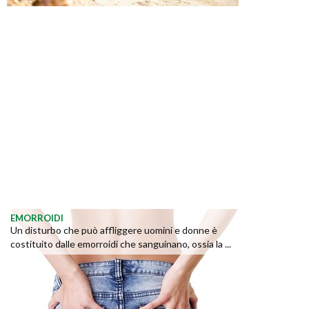
EMORROIDI
Un disturbo che può affliggere uomini e donne è
costituito dalle emorroidi che sanguinano, ossia la ...