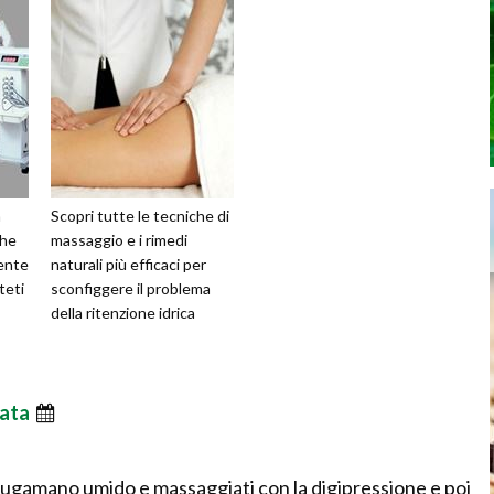
a
Scopri tutte le tecniche di
che
massaggio e i rimedi
ente
naturali più efficaci per
teti
sconfiggere il problema
della ritenzione idrica
ata
ciugamano umido e massaggiati con la digipressione e poi