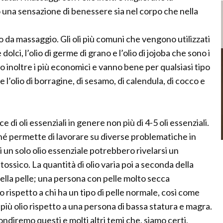
o una sensazione di benessere sia nel corpo che nella
o da massaggio. Gli oli più comuni che vengono utilizzati
olci, l’olio di germe di grano e l’olio di jojoba che sono i
o inoltre i più economici e vanno bene per qualsiasi tipo
ome l’olio di borragine, di sesamo, di calendula, di cocco e
e di oli essenziali in genere non più di 4-5 oli essenziali.
é permette di lavorare su diverse problematiche in
n solo olio essenziale potrebbero rivelarsi un
tossico. La quantità di olio varia poi a seconda della
ella pelle; una persona con pelle molto secca
o rispetto a chi ha un tipo di pelle normale, così come
più olio rispetto a una persona di bassa statura e magra.
diremo questi e molti altri temi che, siamo certi,