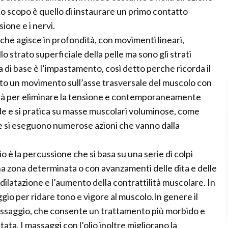
Lo scopo è quello di instaurare un primo contatto
ione e i nervi.
e che agisce in profondità, con movimenti lineari,
llo strato superficiale della pelle ma sono gli strati
a di base è l’impastamento, così detto perche ricorda il
to un movimento sull’asse trasversale del muscolo con
ità per eliminare la tensione e contemporaneamente
de e si pratica su masse muscolari voluminose, come
se si eseguono numerose azioni che vanno dalla
o è la percussione che si basa su una serie di colpi
 una zona determinata o con avanzamenti delle dita e delle
ilatazione e l’aumento della contrattilità muscolare. In
ggio per ridare tono e vigore al muscolo.In genere il
assaggio, che consente un trattamento più morbido e
atata. I massaggi con l’olio inoltre migliorano la