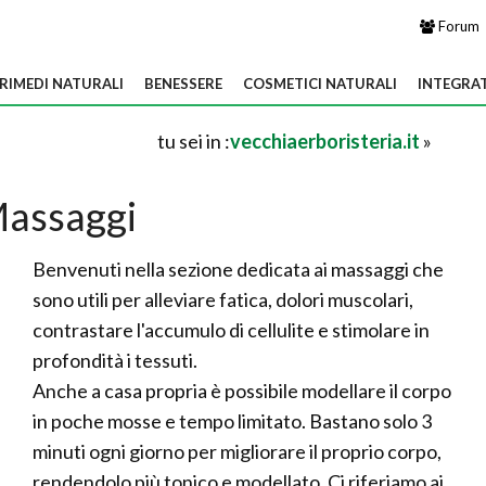
Forum
RIMEDI NATURALI
BENESSERE
COSMETICI NATURALI
INTEGRA
tu sei in :
vecchiaerboristeria.it
»
assaggi
Benvenuti nella sezione dedicata ai massaggi che
sono utili per alleviare fatica, dolori muscolari,
contrastare l'accumulo di cellulite e stimolare in
profondità i tessuti.
Anche a casa propria è possibile modellare il corpo
in poche mosse e tempo limitato. Bastano solo 3
minuti ogni giorno per migliorare il proprio corpo,
rendendolo più tonico e modellato. Ci riferiamo ai