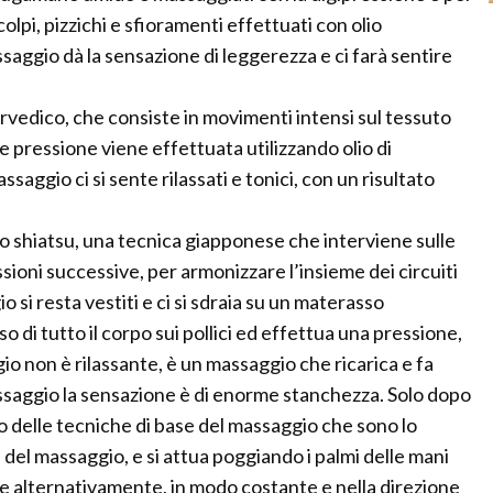
colpi, pizzichi e sfioramenti effettuati con olio
saggio dà la sensazione di leggerezza e ci farà sentire
vedico, che consiste in movimenti intensi sul tessuto
 pressione viene effettuata utilizzando olio di
ggio ci si sente rilassati e tonici, con un risultato
 shiatsu, una tecnica giapponese che interviene sulle
ioni successive, per armonizzare l’insieme dei circuiti
o si resta vestiti e ci si sdraia su un materasso
o di tutto il corpo sui pollici ed effettua una pressione,
o non è rilassante, è un massaggio che ricarica e fa
massaggio la sensazione è di enorme stanchezza. Solo dopo
mo delle tecniche di base del massaggio che sono lo
del massaggio, e si attua poggiando i palmi delle mani
re alternativamente, in modo costante e nella direzione