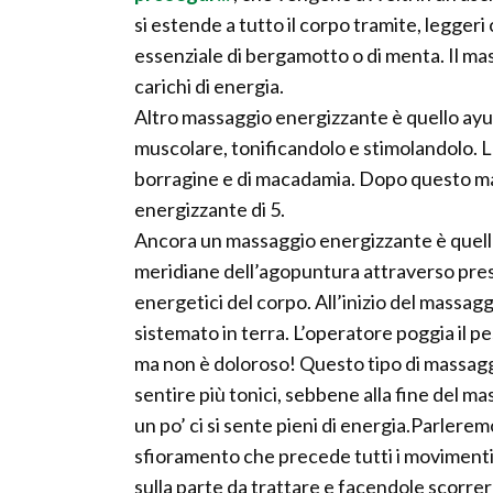
si estende a tutto il corpo tramite, leggeri 
essenziale di bergamotto o di menta. Il mas
carichi di energia.
Altro massaggio energizzante è quello ayur
muscolare, tonificandolo e stimolandolo. Le
borragine e di macadamia. Dopo questo massa
energizzante di 5.
Ancora un massaggio energizzante è quello
meridiane dell’agopuntura attraverso press
energetici del corpo. All’inizio del massaggi
sistemato in terra. L’operatore poggia il pes
ma non è doloroso! Questo tipo di massaggi
sentire più tonici, sebbene alla fine del 
un po’ ci si sente pieni di energia.Parlere
sfioramento che precede tutti i movimenti 
sulla parte da trattare e facendole scorre