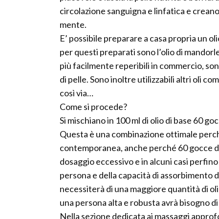
circolazione sanguigna e linfatica e crean
mente.
E’ possibile preparare a casa propria un oli
per questi preparati sono l’olio di mandorle d
più facilmente reperibili in commercio, son
di pelle. Sono inoltre utilizzabili altri oli c
così via…
Come si procede?
Si mischiano in 100 ml di olio di base 60 gocc
Questa è una combinazione ottimale perch
contemporanea, anche perché 60 gocce di u
dosaggio eccessivo e in alcuni casi perfino 
persona e della capacità di assorbimento d
necessiterà di una maggiore quantità di oli
una persona alta e robusta avrà bisogno di 
Nella sezione dedicata ai massaggi approfon