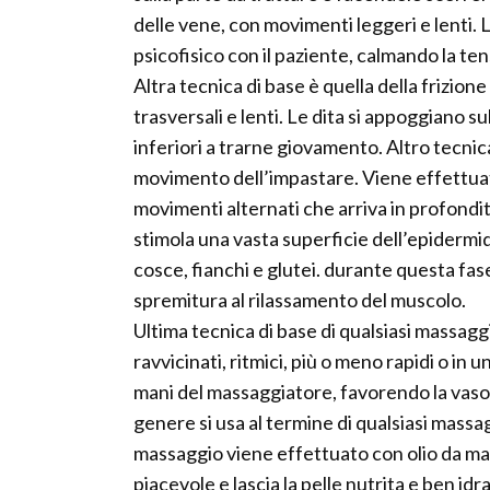
delle vene, con movimenti leggeri e lenti. 
psicofisico con il paziente, calmando la tens
Altra tecnica di base è quella della frizion
trasversali e lenti. Le dita si appoggiano su
inferiori a trarne giovamento. Altro tecnic
movimento dell’impastare. Viene effettua
movimenti alternati che arriva in profond
stimola una vasta superficie dell’epidermi
cosce, fianchi e glutei. durante questa fa
spremitura al rilassamento del muscolo.
Ultima tecnica di base di qualsiasi massaggi
ravvicinati, ritmici, più o meno rapidi o in
mani del massaggiatore, favorendo la vasod
genere si usa al termine di qualsiasi massa
massaggio viene effettuato con olio da m
piacevole e lascia la pelle nutrita e ben idr