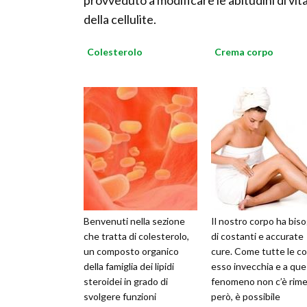
provveduto a modificare le abitudini di vita
della cellulite.
Colesterolo
Crema corpo
Benvenuti nella sezione
Il nostro corpo ha bis
che tratta di colesterolo,
di costanti e accurate
un composto organico
cure. Come tutte le c
della famiglia dei lipidi
esso invecchia e a qu
steroidei in grado di
fenomeno non c’è rime
svolgere funzioni
però, è possibile