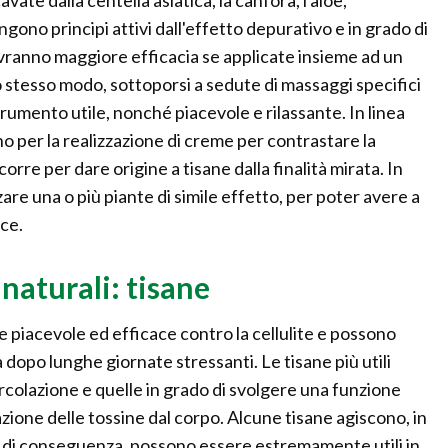
vate dalla centella asiatica, la canfora, l'aloe,
ngono principi attivi dall'effetto depurativo e in grado di
avranno maggiore efficacia se applicate insieme ad un
o stesso modo, sottoporsi a sedute di massaggi specifici
rumento utile, nonché piacevole e rilassante. In linea
no per la realizzazione di creme per contrastare la
icorre per dare origine a tisane dalla finalità mirata. In
zare una o più piante di simile effetto, per poter avere a
ce.
 naturali: tisane
e piacevole ed efficace contro la cellulite e possono
dopo lunghe giornate stressanti. Le tisane più utili
ircolazione e quelle in grado di svolgere una funzione
azione delle tossine dal corpo. Alcune tisane agiscono, in
e, di conseguenza, possono essere estremamente utili in