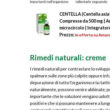
importanti nell'organismo
rallentarlo seguendo
umano. Il colesterolo
pochi, ma giusti consigl
partecipa alla...
Per ten...
CENTELLA (Centella asiat
Compresse da 500 mg | Ant
microcircolo | Integrator
Prezzo:
in offerta su Amazo
Rimedi naturali: creme
I rimedi naturali per contrastare lo svilupp
spalmare sulle zone più colpite oppure infu
depurazione di tutto l'organismo e la riatt
naturalmente, possono venire abbinate, per
importante che le soluzioni vengano adott
positivi e che si possano mantenere a lung