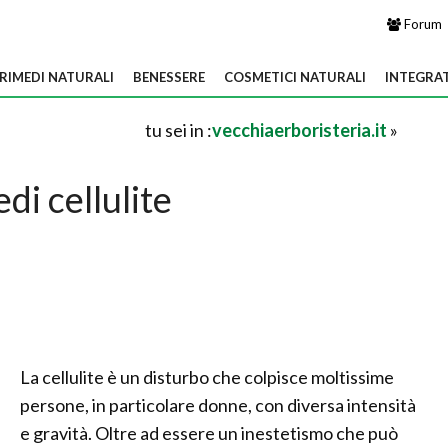
Forum
RIMEDI NATURALI
BENESSERE
COSMETICI NATURALI
INTEGRA
tu sei in :
vecchiaerboristeria.it
»
di cellulite
La cellulite è un disturbo che colpisce moltissime
persone, in particolare donne, con diversa intensità
e gravità. Oltre ad essere un inestetismo che può