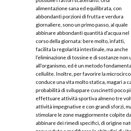
possibile i fattori scatenanti. Una
alimentazione sana ed equilibrata, con
abbondanti porzioni di frutta e verdura
giornaliere, sono un primo passo, al quale
abbinare abbondanti quantità d'acqua nel
corso della giornata: bere molto, infatti,
facilita la regolarità intestinale, ma anche
l'eliminazione di tossine e di sostanze non u
all'organismo, ed è un metodo fondamentale
cellulite. Inoltre, per favorire la microcir
conduce una vita molto statica, magari a c
probabilità di sviluppare cuscinetti poco pi
effettuare attività sportiva almeno tre vo
attività impegnative e con grandi sforzi,
stimolare le zone maggiormente colpite da 
abbinare dei rimedi specifici, di origine na