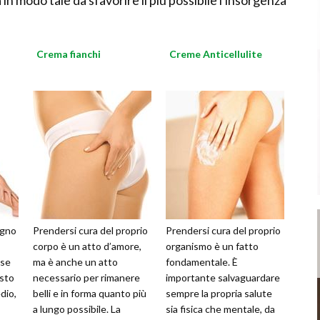
 in modo tale da sfavorire il più possibile l'insorgenza
Crema fianchi
Creme Anticellulite
ogno
Prendersi cura del proprio
Prendersi cura del proprio
corpo è un atto d’amore,
organismo è un fatto
ose
ma è anche un atto
fondamentale. È
esto
necessario per rimanere
importante salvaguardare
dio,
belli e in forma quanto più
sempre la propria salute
a lungo possibile. La
sia fisica che mentale, da