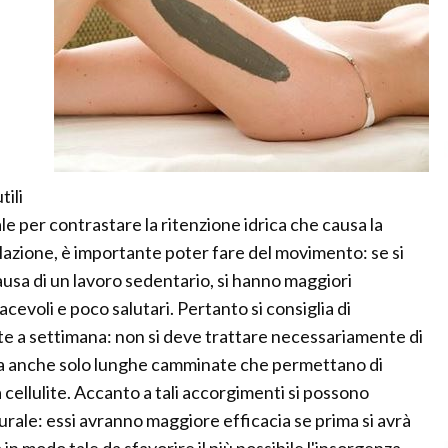
tili
 per contrastare la ritenzione idrica che causa la
colazione, è importante poter fare del movimento: se si
ausa di un lavoro sedentario, si hanno maggiori
acevoli e poco salutari. Pertanto si consiglia di
lte a settimana: non si deve trattare necessariamente di
 ma anche solo lunghe camminate che permettano di
cellulite. Accanto a tali accorgimenti si possono
turale: essi avranno maggiore efficacia se prima si avrà