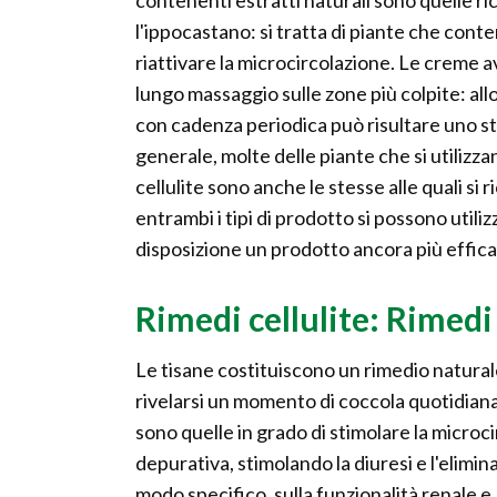
contenenti estratti naturali sono quelle rica
l'ippocastano: si tratta di piante che conte
riattivare la microcircolazione. Le creme 
lungo massaggio sulle zone più colpite: all
con cadenza periodica può risultare uno st
generale, molte delle piante che si utilizza
cellulite sono anche le stesse alle quali si r
entrambi i tipi di prodotto si possono utiliz
disposizione un prodotto ancora più effica
Rimedi cellulite: Rimedi
Le tisane costituiscono un rimedio natural
rivelarsi un momento di coccola quotidiana 
sono quelle in grado di stimolare la microc
depurativa, stimolando la diuresi e l'elimin
modo specifico, sulla funzionalità renale 