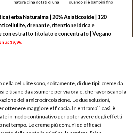
natura ci ha dotati di una
quando si è bambini fino
i.
fisico e di un volto più o
all’età più adulta, senza mai
m...
tras...
ica) erba Naturalma | 20% Asiaticoside | 120
icellulite, drenante, ritenzione idrica e
e con estratto titolato e concentrato | Vegano
n a: 19,9€
o della cellulite sono, solitamente, di due tipi: creme da
si e tisane da assumere per via orale, che favoriscano la
ivazione della microcircolazione. Le due soluzioni,
 ottenere maggiore efficacia. In entrambi i casi, è
ate in modo continuativo per poter avere degli effetti
o nel tempo. Le creme più comuni ed efficaci