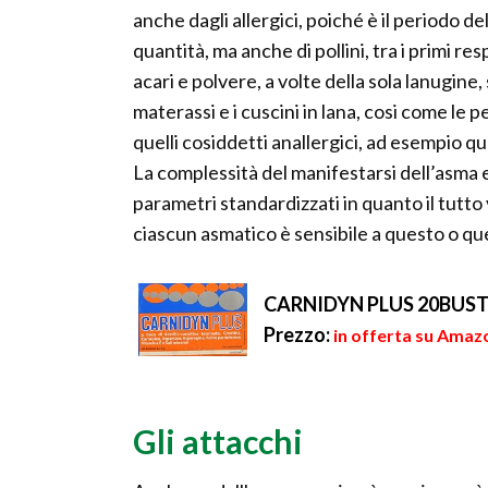
anche dagli allergici, poiché è il periodo de
quantità, ma anche di pollini, tra i primi re
acari e polvere, a volte della sola lanugine,
materassi e i cuscini in lana, cosi come le p
quelli cosiddetti anallergici, ad esempio que
La complessità del manifestarsi dell’asma e
parametri standardizzati in quanto il tutto
ciascun asmatico è sensibile a questo o q
CARNIDYN PLUS 20BUS
Prezzo:
in offerta su Amazo
Gli attacchi