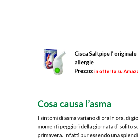
Cisca Saltpipe l' original
allergie
Prezzo:
in offerta su Amazo
Cosa causa l’asma
I sintomi di asma variano di ora in ora, di g
momenti peggiori della giornata di solito s
primavera. Infatti pur essendo una splendid