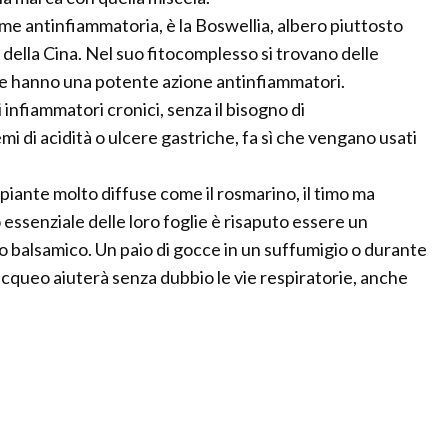
ome antinfiammatoria, è la Boswellia, albero piuttosto
e della Cina. Nel suo fitocomplesso si trovano delle
 che hanno una potente azione antinfiammatori.
i infiammatori cronici, senza il bisogno di
 di acidità o ulcere gastriche, fa sì che vengano usati
 piante molto diffuse come il rosmarino, il timo ma
o essenziale delle loro foglie è risaputo essere un
to balsamico. Un paio di gocce in un suffumigio o durante
queo aiuterà senza dubbio le vie respiratorie, anche