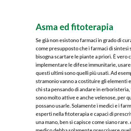
Asma ed fitoterapia
Se già non esistono farmaci in grado di cu
come presupposto che i farmaci di sintesi s
bisogna scartare le piante a priori. È vero 
implementare le difese immunitarie, usare 
questi ultimi sono quelli più usati. Ad ese
stramonio vanno a costituire gli elementi e
chi sta pensando di andare in erboristeria, 
sono molto attive e anche velenose, per qu
possano usarle. Solamente i medici e i far
esperti nella fitoterapia e capaci di prescri
una mano, ben si capisce come siano rare. A
medico debba solamente prescrivere quell