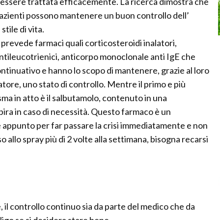
 essere trattata efficacemente. La ricerca dimostra che
 pazienti possono mantenere un buon controllo dell’
ile di vita.
a prevede farmaci quali corticosteroidi inalatori,
antileucotrienici, anticorpo monoclonale anti IgE che
tinuativo e hanno lo scopo di mantenere, grazie al loro
ore, uno stato di controllo. Mentre il primo e più
ma in atto è il salbutamolo, contenuto in una
pira in caso di necessità. Questo farmaco è un
 appunto per far passare la crisi immediatamente e non
so allo spray più di 2 volte alla settimana, bisogna recarsi
 il controllo continuo sia da parte del medico che da