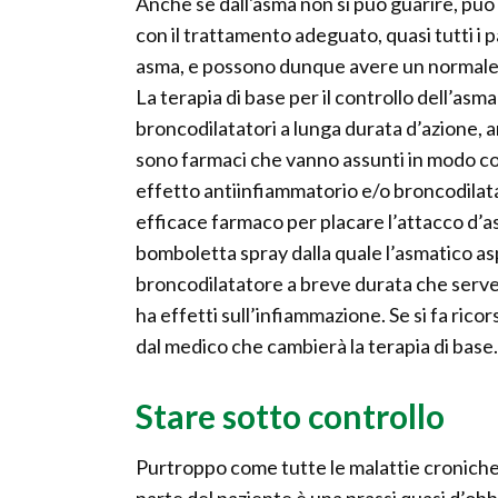
Anche se dall'asma non si può guarire, può
con il trattamento adeguato, quasi tutti i
asma, e possono dunque avere un normale st
La terapia di base per il controllo dell’asm
broncodilatatori a lunga durata d’azione, 
sono farmaci che vanno assunti in modo con
effetto antiinfiammatorio e/o broncodilatat
efficace farmaco per placare l’attacco d’as
bomboletta spray dalla quale l’asmatico as
broncodilatatore a breve durata che serve
ha effetti sull’infiammazione. Se si fa ricor
dal medico che cambierà la terapia di base.
Stare sotto controllo
Purtroppo come tutte le malattie croniche,