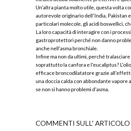
Un’altra pianta molto utile, questa volta c
autorevole originario dell’India, Pakistan 
particolari molecole, gli acidi boswellici,
La loro capacità di interagire con i process
gastroprotettori perché non danno problemi
anche nell’asma bronchiale.
Infine ma non da ultimi, perché tralasciare
soprattutto la canfora e l’eucaliptus? L’oli
efficace broncodilatatore grazie all’effet
una doccia calda con abbondante vapore ac
se non si hanno problemi d’asma.
COMMENTI SULL' ARTICOLO