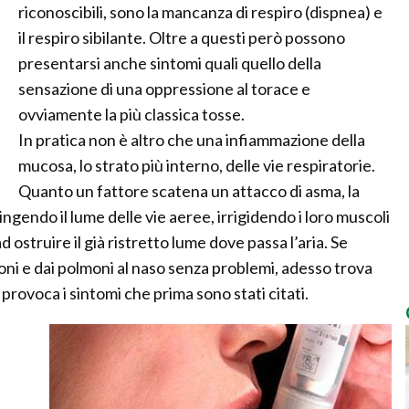
riconoscibili, sono la mancanza di respiro (dispnea) e
il respiro sibilante. Oltre a questi però possono
presentarsi anche sintomi quali quello della
sensazione di una oppressione al torace e
ovviamente la più classica tosse.
In pratica non è altro che una infiammazione della
mucosa, lo strato più interno, delle vie respiratorie.
Quanto un fattore scatena un attacco di asma, la
gendo il lume delle vie aeree, irrigidendo i loro muscoli
struire il già ristretto lume dove passa l’aria. Se
moni e dai polmoni al naso senza problemi, adesso trova
provoca i sintomi che prima sono stati citati.