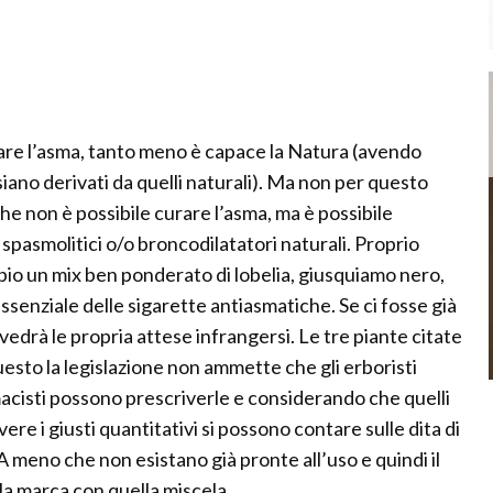
rare l’asma, tanto meno è capace la Natura (avendo
iano derivati da quelli naturali). Ma non per questo
che non è possibile curare l’asma, ma è possibile
spasmolitici o/o broncodilatatori naturali. Proprio
mpio un mix ben ponderato di lobelia, giusquiamo nero,
ssenziale delle sigarette antiasmatiche. Se ci fosse già
vedrà le propria attese infrangersi. Le tre piante citate
esto la legislazione non ammette che gli erboristi
macisti possono prescriverle e considerando che quelli
vere i giusti quantitativi si possono contare sulle dita di
 meno che non esistano già pronte all’uso e quindi il
a marca con quella miscela.