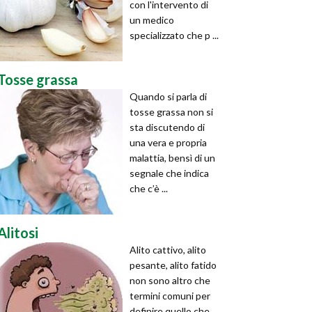
con l'intervento di
un medico
specializzato che p ...
Tosse grassa
Quando si parla di
tosse grassa non si
sta discutendo di
una vera e propria
malattia, bensì di un
segnale che indica
che c’è ...
Alitosi
Alito cattivo, alito
pesante, alito fatido
non sono altro che
termini comuni per
definire quello che