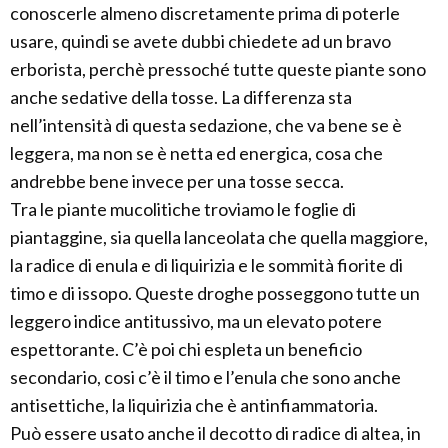
conoscerle almeno discretamente prima di poterle
usare, quindi se avete dubbi chiedete ad un bravo
erborista, perchè pressoché tutte queste piante sono
anche sedative della tosse. La differenza sta
nell’intensità di questa sedazione, che va bene se è
leggera, ma non se è netta ed energica, cosa che
andrebbe bene invece per una tosse secca.
Tra le piante mucolitiche troviamo le foglie di
piantaggine, sia quella lanceolata che quella maggiore,
la radice di enula e di liquirizia e le sommità fiorite di
timo e di issopo. Queste droghe posseggono tutte un
leggero indice antitussivo, ma un elevato potere
espettorante. C’è poi chi espleta un beneficio
secondario, cosi c’è il timo e l’enula che sono anche
antisettiche, la liquirizia che è antinfiammatoria.
Può essere usato anche il decotto di radice di altea, in